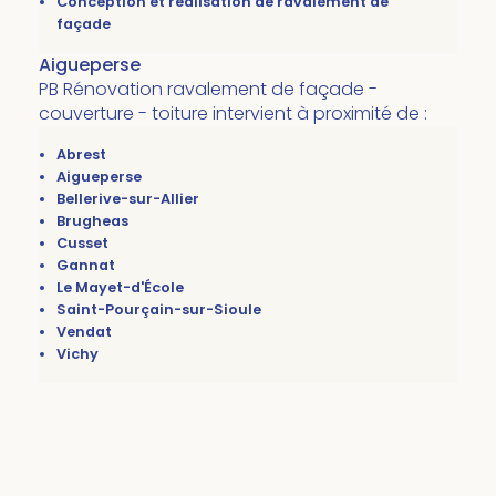
Conception et réalisation de ravalement de
façade
Aigueperse
PB Rénovation ravalement de façade -
couverture - toiture intervient à proximité de :
Abrest
Aigueperse
Bellerive-sur-Allier
Brugheas
Cusset
Gannat
Le Mayet-d'École
Saint-Pourçain-sur-Sioule
Vendat
Vichy