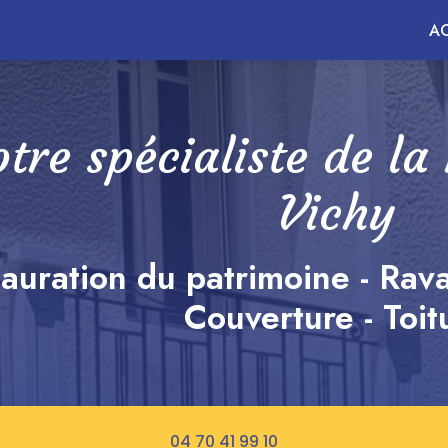
ncipale
AC
tre spécialiste de la
Vichy
auration du patrimoine - Rav
Couverture - Toit
04 70 41 99 10