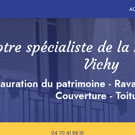
ncipale
AC
tre spécialiste de la
Vichy
auration du patrimoine - Rav
Couverture - Toit
04 70 41 99 10