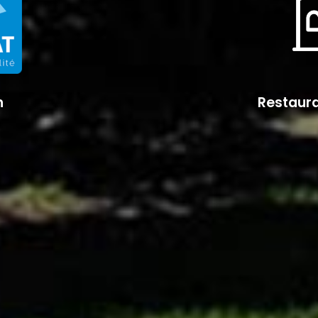
n
Restaura