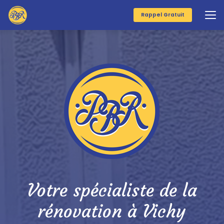
Aller
au
Rappel Gratuit
contenu
principal
Votre spécialiste de la
rénovation à Vichy