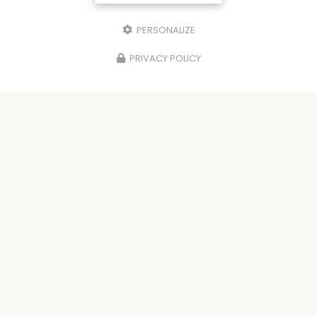
PERSONALIZE
PRIVACY POLICY
Ravalement de façade - Couverture - Toiture à Vichy
03200 VICHY
06 47 53 29 20
04 70 41 99 10
Suivez-nous sur les réseaux sociaux :