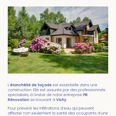
L’
étanchéité de façade
est essentielle dans une
construction. Elle est assurée par des professionnels
spécialisés, à l’instar de notre entreprise
PB
Rénovation
se trouvant à
Vichy
.
Pour prévenir les infiltrations d’eau qui peuvent
affecter non seulement la santé des occupants d’une