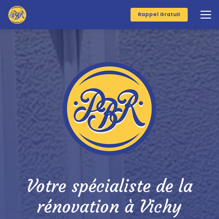
Aller
au
Rappel Gratuit
contenu
principal
Votre spécialiste de la
rénovation à Vichy