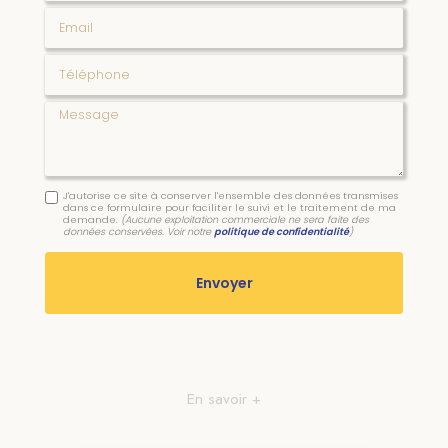
Email
Téléphone
Message
J'autorise ce site à conserver l'ensemble des données transmises
dans ce formulaire pour faciliter le suivi et le traitement de ma
demande.
(Aucune exploitation commerciale ne sera faite des
données conservées. Voir notre
politique de confidentialité
)
En savoir +