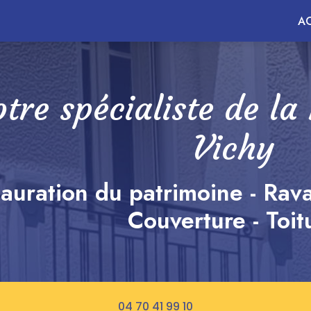
ncipale
AC
tre spécialiste de la
Vichy
auration du patrimoine - Rav
Couverture - Toit
04 70 41 99 10