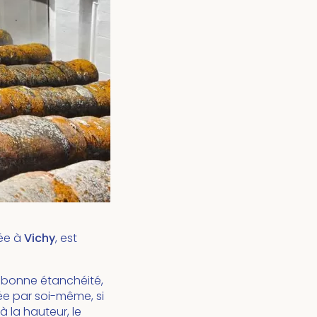
ée à
Vichy
, est
a bonne étanchéité,
ée par soi-même, si
à la hauteur, le