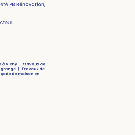
ciété
PB Rénovation
,
cteur.
e à Vichy
|
travaux de
 grange
|
Travaux de
façade de maison en