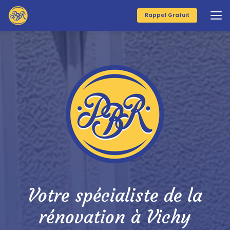
Aller
au
Rappel Gratuit
contenu
principal
Votre spécialiste de la
rénovation à Vichy