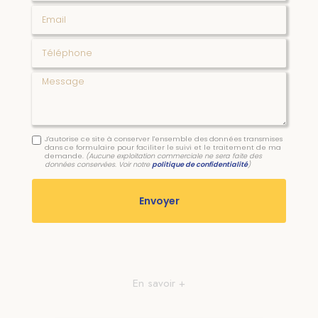
Email
Téléphone
Message
J'autorise ce site à conserver l'ensemble des données transmises
dans ce formulaire pour faciliter le suivi et le traitement de ma
demande.
(Aucune exploitation commerciale ne sera faite des
données conservées. Voir notre
politique de confidentialité
)
En savoir +