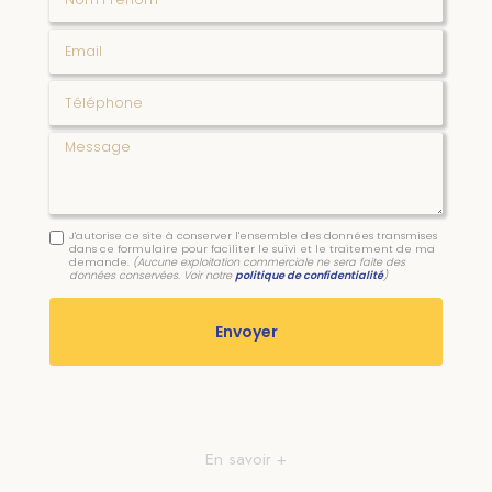
Email
Téléphone
Message
J'autorise ce site à conserver l'ensemble des données transmises
dans ce formulaire pour faciliter le suivi et le traitement de ma
demande.
(Aucune exploitation commerciale ne sera faite des
données conservées. Voir notre
politique de confidentialité
)
En savoir +