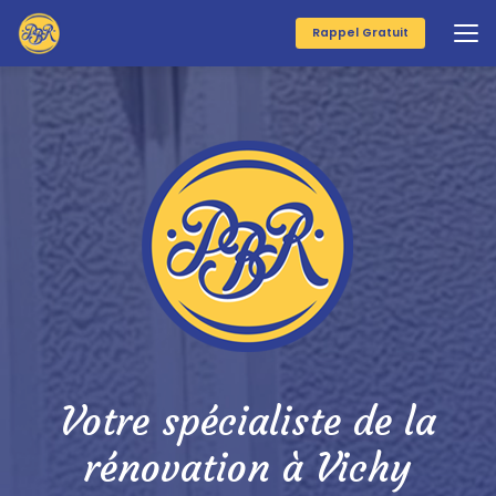
Aller
au
Rappel Gratuit
contenu
principal
Votre spécialiste de la
rénovation à Vichy