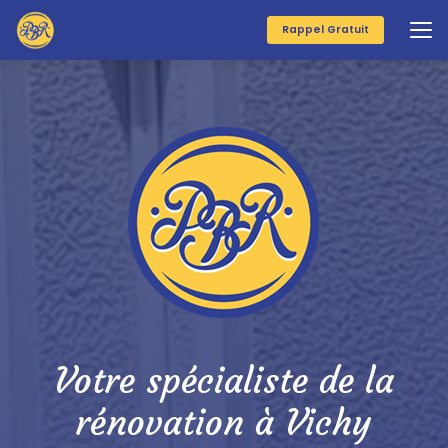
Aller
au
Rappel Gratuit
contenu
principal
Votre spécialiste de la
rénovation à Vichy