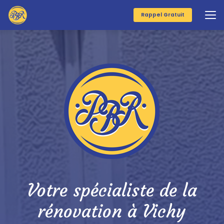
Aller
au
Rappel Gratuit
contenu
principal
Votre spécialiste de la
rénovation à Vichy