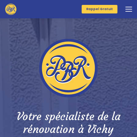
Aller
au
Rappel Gratuit
contenu
principal
Votre spécialiste de la
rénovation à Vichy