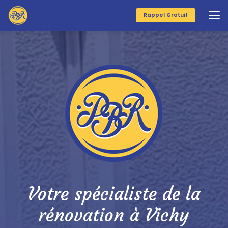
Aller
au
Rappel Gratuit
contenu
principal
Votre spécialiste de la
rénovation à Vichy