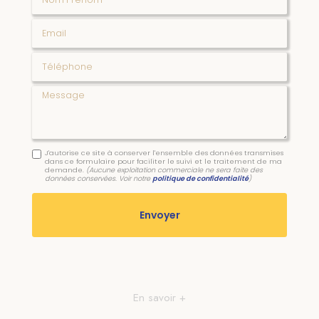
Email
Téléphone
Message
J'autorise ce site à conserver l'ensemble des données transmises
dans ce formulaire pour faciliter le suivi et le traitement de ma
demande.
(Aucune exploitation commerciale ne sera faite des
données conservées. Voir notre
politique de confidentialité
)
En savoir +