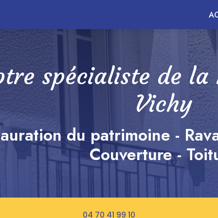
ncipale
AC
tre spécialiste de la
Vichy
auration du patrimoine - Rav
Couverture - Toit
04 70 41 99 10