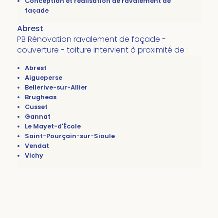
Conception et réalisation de ravalement de
façade
Abrest
PB Rénovation ravalement de façade -
couverture - toiture intervient à proximité de :
Abrest
Aigueperse
Bellerive-sur-Allier
Brugheas
Cusset
Gannat
Le Mayet-d'École
Saint-Pourçain-sur-Sioule
Vendat
Vichy