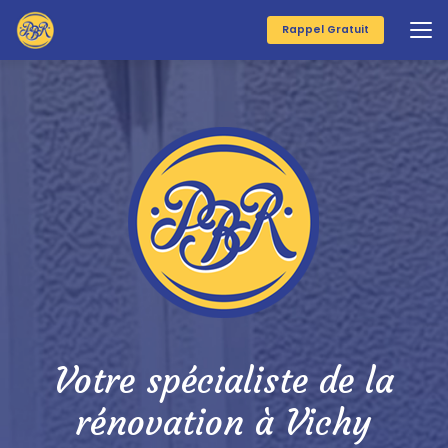
Aller
au
Rappel Gratuit
contenu
principal
Votre spécialiste de la
rénovation à Vichy