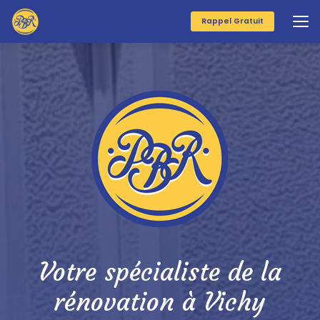
Aller
au
Rappel Gratuit
contenu
principal
Votre spécialiste de la
rénovation à Vichy