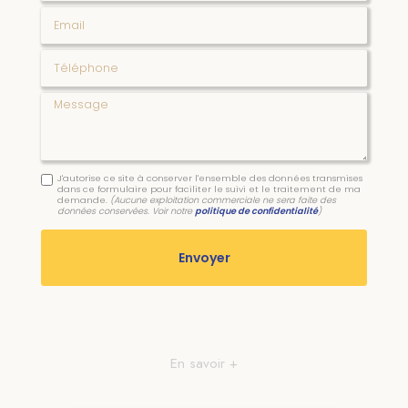
Email
Téléphone
Message
J'autorise ce site à conserver l'ensemble des données transmises
dans ce formulaire pour faciliter le suivi et le traitement de ma
demande.
(Aucune exploitation commerciale ne sera faite des
données conservées. Voir notre
politique de confidentialité
)
En savoir +