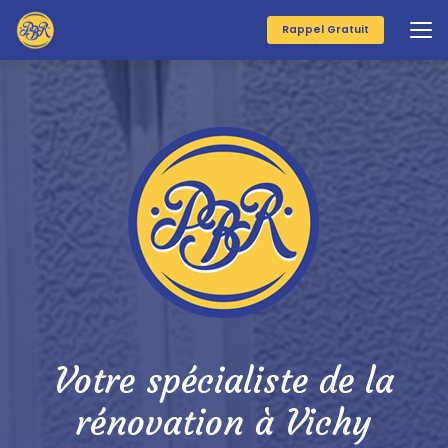
Aller
au
Rappel Gratuit
contenu
principal
Votre spécialiste de la
rénovation à Vichy