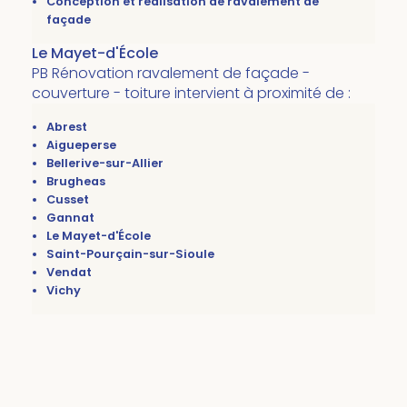
Conception et réalisation de ravalement de
façade
Le Mayet-d'École
PB Rénovation ravalement de façade -
couverture - toiture intervient à proximité de :
Abrest
Aigueperse
Bellerive-sur-Allier
Brugheas
Cusset
Gannat
Le Mayet-d'École
Saint-Pourçain-sur-Sioule
Vendat
Vichy