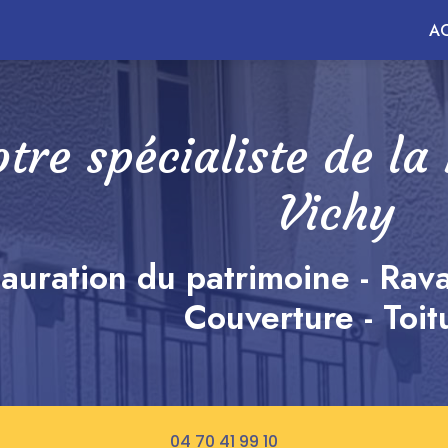
ncipale
AC
tre spécialiste de la
Vichy
auration du patrimoine - Rav
Couverture - Toit
04 70 41 99 10