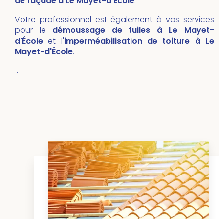
de façade à Le Mayet-d'École
.
Votre professionnel est également à vos services
pour le
démoussage de tuiles
à Le Mayet-
d'École
et l'
imperméabilisation de toiture
à
Le
Mayet-d'École
.
.