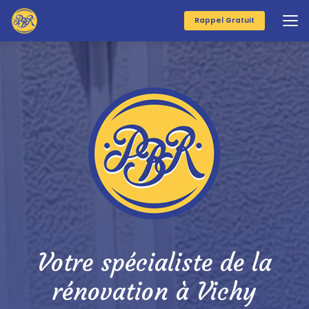
Aller
au
Rappel Gratuit
contenu
principal
Votre spécialiste de la
rénovation à Vichy