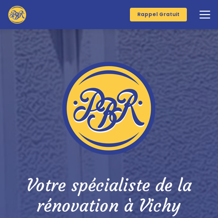
Aller
au
Rappel Gratuit
contenu
principal
Votre spécialiste de la
rénovation à Vichy