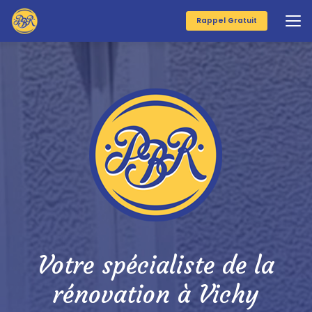
Aller
au
Rappel Gratuit
contenu
principal
Votre spécialiste de la
rénovation à Vichy