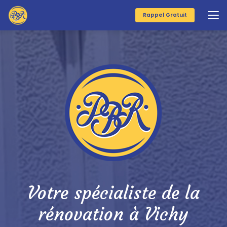
Aller
au
Rappel Gratuit
contenu
principal
Votre spécialiste de la
rénovation à Vichy